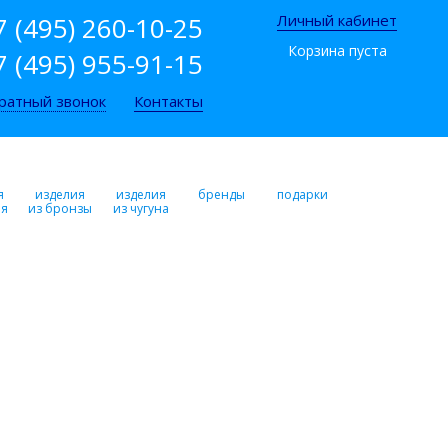
7 (495) 260-10-25
Личный кабинет
Корзина пуста
7 (495) 955-91-15
ратный звонок
Контакты
я
изделия
изделия
бренды
подарки
ря
из бронзы
из чугуна