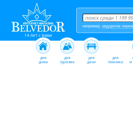
например,
недорогие черен
14 лет с вами
для
для
для
для
дома
туризма
дачи
пикника
и