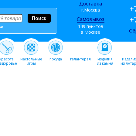
Доставка
+
г.Москва
+
Самовывоз
149 пунктов
ки
Об
в Москве
красота
настольные
посуда
галантерея
изделия
издели
 здоровье
игры
из камня
из янта