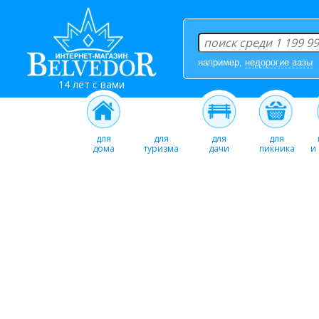
например,
недорогие вазы
14 лет с вами
для
для
для
для
дома
туризма
дачи
пикника
и