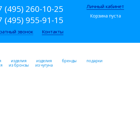
7 (495) 260-10-25
Личный кабинет
Корзина пуста
7 (495) 955-91-15
ратный звонок
Контакты
я
изделия
изделия
бренды
подарки
ря
из бронзы
из чугуна