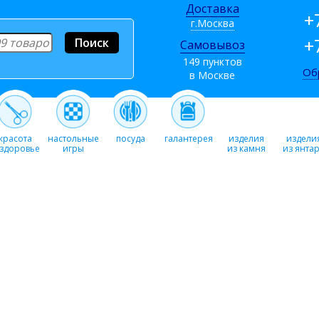
Доставка
+
г.Москва
+
Самовывоз
149 пунктов
Об
в Москве
красота
настольные
посуда
галантерея
изделия
издели
 здоровье
игры
из камня
из янта