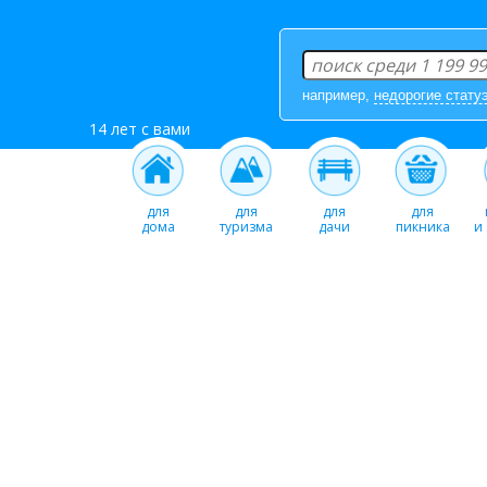
например,
недорогие стату
14 лет с вами
для
для
для
для
дома
туризма
дачи
пикника
и