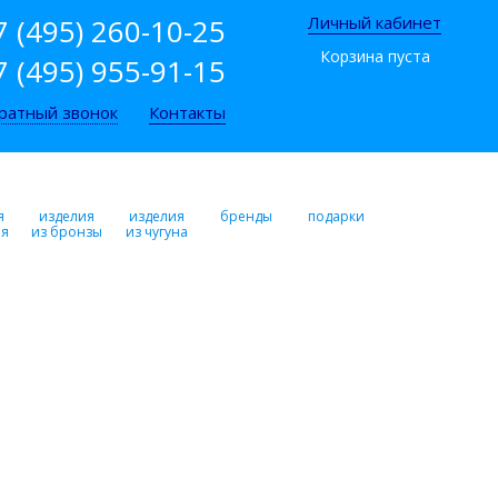
7 (495) 260-10-25
Личный кабинет
Корзина пуста
7 (495) 955-91-15
ратный звонок
Контакты
я
изделия
изделия
бренды
подарки
ря
из бронзы
из чугуна