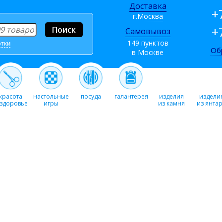
Доставка
+
г.Москва
+
Самовывоз
149 пунктов
этки
Об
в Москве
красота
настольные
посуда
галантерея
изделия
издели
 здоровье
игры
из камня
из янта