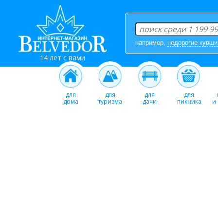
например,
недорогие кувш
14 лет с вами
для
для
для
для
дома
туризма
дачи
пикника
и