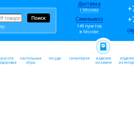
Доставка
+
г.Москва
+
Самовывоз
149 пунктов
ины
Об
в Москве
красота
настольные
посуда
галантерея
изделия
издели
 здоровье
игры
из камня
из янта