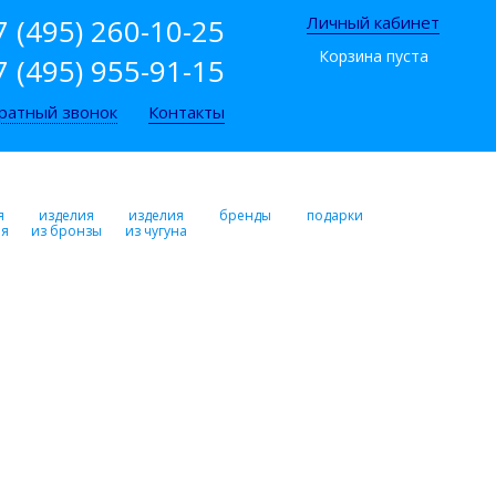
7 (495) 260-10-25
Личный кабинет
Корзина пуста
7 (495) 955-91-15
ратный звонок
Контакты
я
изделия
изделия
бренды
подарки
ря
из бронзы
из чугуна