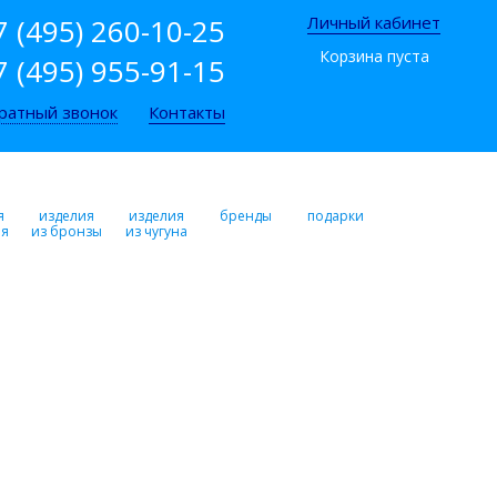
7 (495) 260-10-25
Личный кабинет
Корзина пуста
7 (495) 955-91-15
ратный звонок
Контакты
я
изделия
изделия
бренды
подарки
ря
из бронзы
из чугуна