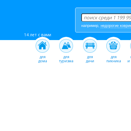
например,
недорогие коври
14 лет с вами
для
для
для
для
дома
туризма
дачи
пикника
и