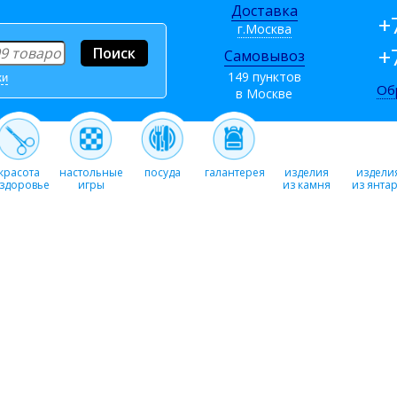
Доставка
+
г.Москва
+
Самовывоз
149 пунктов
ки
Об
в Москве
красота
настольные
посуда
галантерея
изделия
издели
 здоровье
игры
из камня
из янта